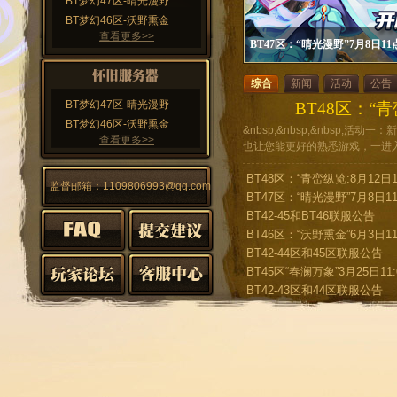
BT梦幻47区-晴光漫野
BT梦幻46区-沃野熏金
查看更多>>
BT47区：“晴光漫野”7月8日1
综合
新闻
活动
公告
BT梦幻47区-晴光漫野
BT48区：“青
BT梦幻46区-沃野熏金
&nbsp;&nbsp;&nbsp;
查看更多>>
也让您能更好的熟悉游戏，一进
开服后至永久 新手卡领取流程：创
BT48区：“青峦纵览:8月12日1
监督邮箱：1109806993@qq.com
BT47区：“晴光漫野”7月8日1
BT42-45和BT46联服公告
BT46区：“沃野熏金”6月3日11
BT42-44区和45区联服公告
BT45区“春澜万象”3月25日11
BT42-43区和44区联服公告