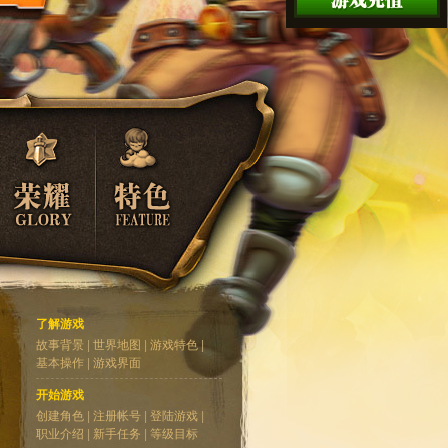
了解游戏
故事背景
|
世界地图
|
游戏特色
|
基本操作
|
游戏界面
开始游戏
创建角色
|
注册帐号
|
登陆游戏
|
职业介绍
|
新手任务
|
等级目标