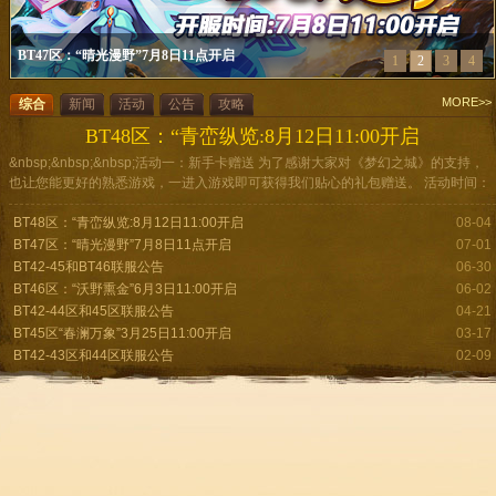
BT47区：“晴光漫野”7月8日11点开启
1
2
3
4
MORE>>
综合
新闻
活动
公告
攻略
BT48区：“青峦纵览:8月12日11:00开启
&nbsp;&nbsp;&nbsp;活动一：新手卡赠送 为了感谢大家对《梦幻之城》的支持，
也让您能更好的熟悉游戏，一进入游戏即可获得我们贴心的礼包赠送。 活动时间：
开服后至永久 新手卡领取流程：创建角色完成第一个新手任务即可获 ...
BT48区：“青峦纵览:8月12日11:00开启
08-04
BT47区：“晴光漫野”7月8日11点开启
07-01
BT42-45和BT46联服公告
06-30
BT46区：“沃野熏金”6月3日11:00开启
06-02
BT42-44区和45区联服公告
04-21
BT45区“春澜万象”3月25日11:00开启
03-17
BT42-43区和44区联服公告
02-09