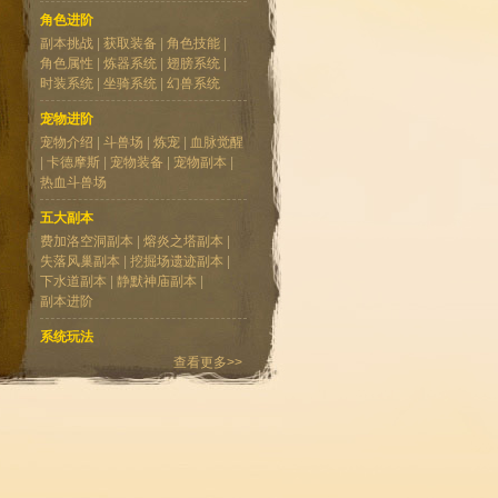
角色进阶
副本挑战
|
获取装备
|
角色技能
|
角色属性
|
炼器系统
|
翅膀系统
|
时装系统
|
坐骑系统
|
幻兽系统
宠物进阶
宠物介绍
|
斗兽场
|
炼宠
|
血脉觉醒
|
卡德摩斯
|
宠物装备
|
宠物副本
|
热血斗兽场
五大副本
费加洛空洞副本
|
熔炎之塔副本
|
失落风巢副本
|
挖掘场遗迹副本
|
下水道副本
|
静默神庙副本
|
副本进阶
系统玩法
成就系统
|
除魔系统
|
聊天系统
|
查看更多>>
家园系统
|
竞技场
|
萌宠乐园
|
排行系统
|
交易系统
|
组队系统
|
上古禁绝之路
|
神秘商店
|
BOSS系统
|
市场拍卖
|
公会系统
|
日常活动
|
新时装系统
|
跨服战
|
除魔系统
|
悬赏通缉
|
神圣远征