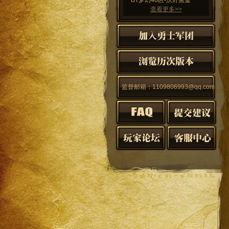
BT梦幻46区-沃野熏金
查看更多>>
监督邮箱：1109806993@qq.com