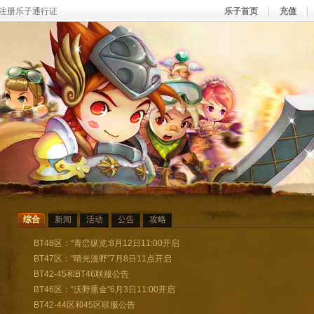
注册乐子通行证
乐子首页
充值
综合
新闻
活动
公告
攻略
BT48区：“青峦纵览:8月12日11:00开启
BT47区：“晴光漫野”7月8日11点开启
BT42-45和BT46联服公告
BT46区：“沃野熏金”6月3日11:00开启
BT42-44区和45区联服公告