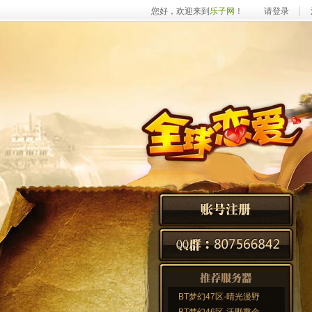
您好，欢迎来到
乐子网
！
请登录
BT梦幻47区-晴光漫野