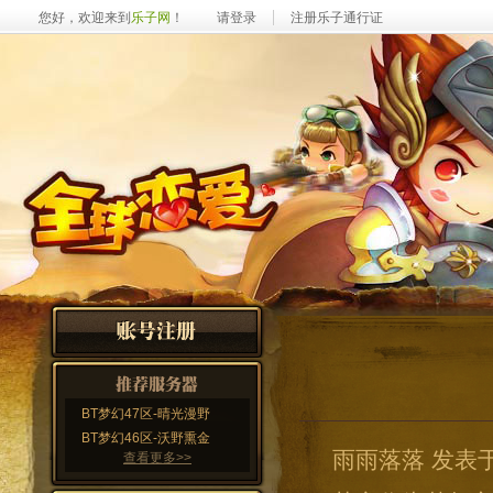
您好，欢迎来到
乐子网
！
请登录
注册乐子通行证
BT梦幻47区-晴光漫野
BT梦幻46区-沃野熏金
雨雨落落 发表于 20
查看更多>>