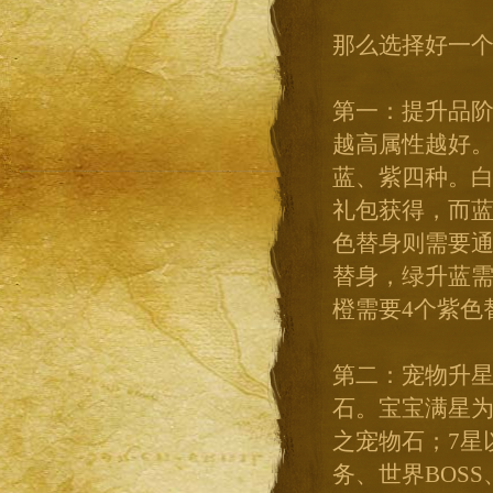
那么选择好一
第一：提升品
越高属性越好
蓝、紫四种。白
礼包获得，而蓝
色替身则需要通
替身，绿升蓝需
橙需要4个紫色
第二：宠物升星
石。宝宝满星为
之宠物石；7星
务、世界BOS