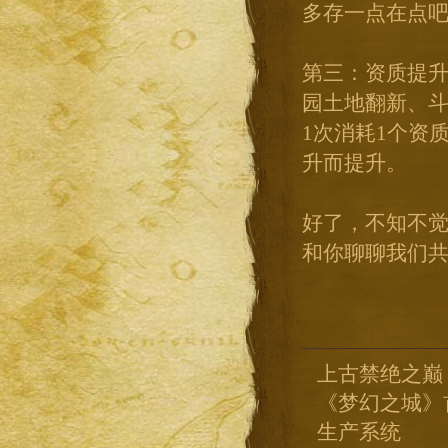
多存一点在点吧
第三：资质提
园土地翻新、斗
1次消耗1个资
升而提升。
好了，不知不
和你聊聊我们
上古禁绝之巅
《梦幻之城》
生产系统