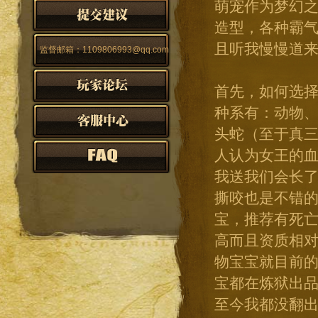
萌宠作为梦幻
造型，各种霸
且听我慢慢道
监督邮箱：1109806993@qq.com
首先，如何选择
种系有：动物
头蛇（至于真
人认为女王的
我送我们会长了
撕咬也是不错
宝，推荐有死
高而且资质相
物宝宝就目前
宝都在炼狱出
至今我都没翻出