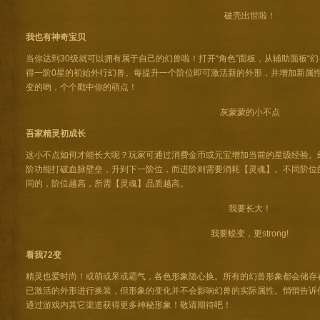
破壳出世啦！
我也有神奇宝贝
当你达到30级就可以拥有属于自己的幻兽啦！打开“角色”面板，从辅助面板“幻
得一阶0星的初始外行幻兽。每提升一个阶位即可激活新的外形，并增加新属
变的哟，个个戳中你的萌点！
灰蒙蒙的小不点
吾家精灵初成长
这小不点如何才能长大呢？玩家可通过消费金币或元宝增加当前的星级经验。
阶功能打破血脉壁垒，升到下一阶位，而进阶则需要消耗【灵魂】。不同阶位
同的，阶位越高，所需【灵魂】品质越高。
我要长大！
我要蜕变，更strong!
看我72变
精灵也爱时尚！或萌或呆或霸气，各色形象随心换。所有的幻兽形象都会储存
已激活的外形进行换装，但形象的变化并不会影响幻兽的实际属性。悄悄告诉
通过游戏内其它渠道获得更多神秘形象！敬请期待吧！