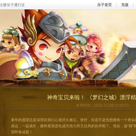
注册乐子通行证
乐子首页
充值
神奇宝贝来啦！ 《梦幻之城》漂浮
发布时间：2012-11-09 13:09:51
童年的愿望总是深埋在我们心底经久难忘。曾经，你是不是也想拥有一个类似
身边，一起成长，最终逐渐进化成为强大而又拉风的伙伴呢？。现在，超“槑”
望即将成真！