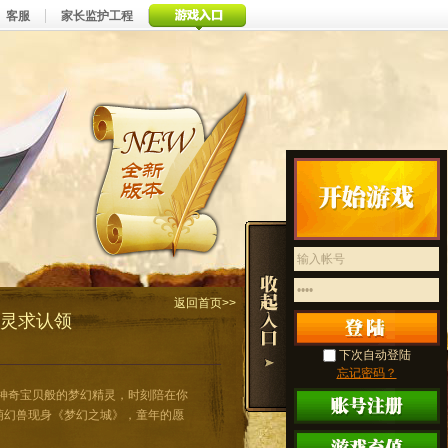
客服
家长监护工程
返回首页>>
精灵求认领
神奇宝贝般的梦幻精灵，时刻陪在你
萌幻兽现身《梦幻之城》，童年的愿