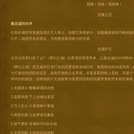
我换！我换！我再换！
恶魔之态
最忠诚的伙伴
幻兽的属性将直接加成在主人身上。别看它身体娇小，却蕴藏着源源不断的能
心不二地陪伴在你身边，为你提供最强有力的后盾。
忠诚护主
今天你培养幻兽了么? 《梦幻之城》幻兽系统席卷而来，让最忠诚的伙伴陪你
《梦幻之城》是泛城斥巨资打造的恋爱冒险游戏巨作，精美绝伦的动漫风情，超
大打破传统的职业设定，自由开放的公会养成，丰富多彩的线上竞技，20多个传
等待你的挑战！自研发的六大创新将为喜爱回合制的玩家带来前所未有的体验
1.光速战斗 酣畅淋漓回合制
2.恋爱风情 千人沙滩比基尼
3.万人乱斗 六系宠物斗兽场
4.萌宠乐园 公会养成乐趣多
5.怒气累积 首领BOSS全出动
6.全面智能 十副本自动巡航