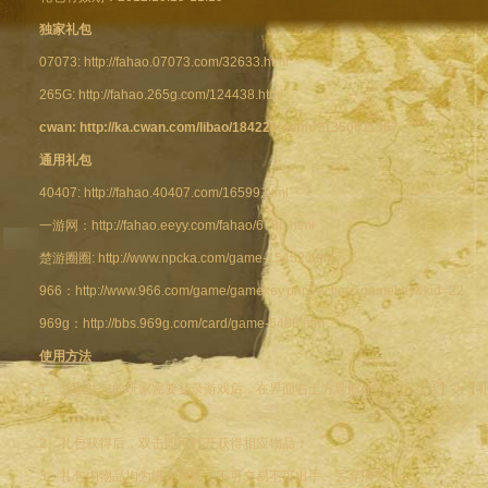
独家礼包
07073:
http://fahao.07073.com/32633.html
265G:
http://fahao.265g.com/124438.html
cwan:
http://ka.cwan.com/libao/184225.shtml?1350611367
通用礼包
40407:
http://fahao.40407.com/16599.html
一游网：
http://fahao.eeyy.com/fahao/6786.html
楚游圈圈:
http://www.npcka.com/game-15452.html
966：
http://www.966.com/game/gamekey.php?action=gamekey&kid=22
969g：
http://bbs.969g.com/card/game-5488.htm
使用方法
1、领取礼包的玩家需要登录游戏后，在界面右上方导航处，点击【活】->【礼
包；
2、礼包获得后，双击即可打开获得相应物品；
3、礼包内物品均为绑定属性，不可交易不可出手、丢弃消失！