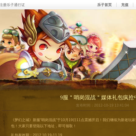
注册乐子通行证
乐子首页
充值
9服＂哨岗混战＂媒体礼包疯抢
发布时间：2012-10-19 13:41:04
《梦幻之城》新服“哨岗混战”于10月19日11点震撼开启！我们继续为新老
包！大家只要登陆以下地址，即可领取！
礼包有效期：2012.10.19-11.19