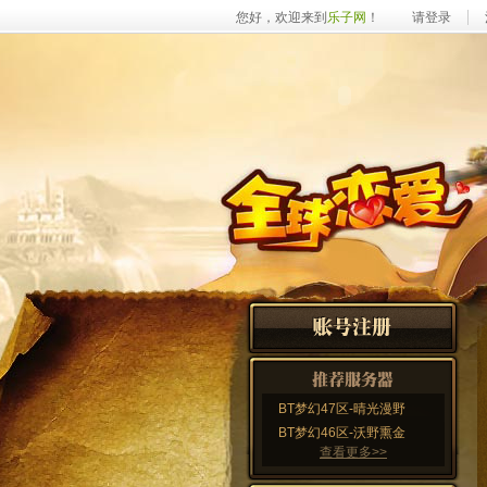
您好，欢迎来到
乐子网
！
请登录
BT梦幻47区-晴光漫野
BT梦幻46区-沃野熏金
查看更多>>