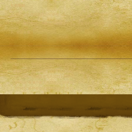
礼包限制
1、同一个礼包提取码只可使用一次；
2、同一种礼包同一个帐号只可领取一次,一个提取码只能使用一次；
3、全区全服
BT48区：“青峦纵览:8月12日11:00开启
BT47区：“晴光漫野”7月8日11点开启
BT46区：“沃野熏金”6月3日11:00开启
BT45区“春澜万象”3月25日11:00开启
BT44区“暮野熔金”1月21日11:00开启